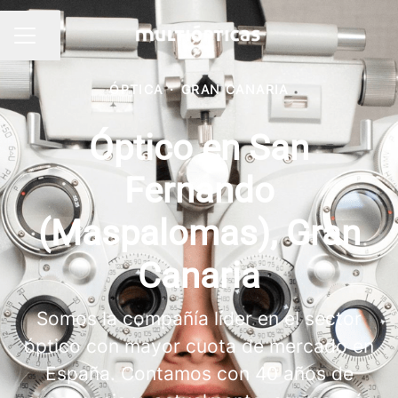
Compartir página
MENÚ DE EMPLEO
ÓPTICA
·
GRAN CANARIA
Óptico en San
Fernando
(Maspalomas), Gran
Canaria
Somos la compañía líder en el sector
óptico con mayor cuota de mercado en
España. Contamos con 40 años de