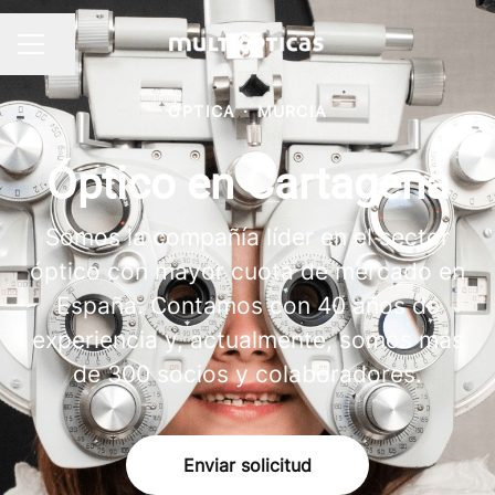
Compartir página
MENÚ DE EMPLEO
ÓPTICA
·
MURCIA
Óptico en Cartagena
Somos la compañía líder en el sector
óptico con mayor cuota de mercado en
España. Contamos con 40 años de
experiencia y, actualmente, somos más
de 300 socios y colaboradores.
Enviar solicitud