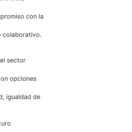
ompromiso con la
 colaborativo.
el sector
 con opciones
d, igualdad de
turo