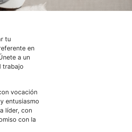
r tu
referente en
Únete a un
l trabajo
on vocación
o y entusiasmo
 líder, con
omiso con la