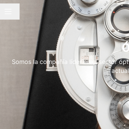
Compartir página
MENÚ DE EMPLEO
Ó
Somos la compañía líder en el sector ó
actua