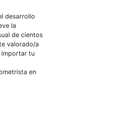
l desarrollo
eve la
sual de cientos
rte valorado/a
 importar tu
ometrista en