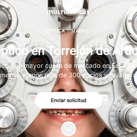
ÓPTICA
·
MADRID
ptico en Torrejón de Ard
ptico con mayor cuota de mercado en España.
lmente, somos más de 300 socios y colabora
Enviar solicitud