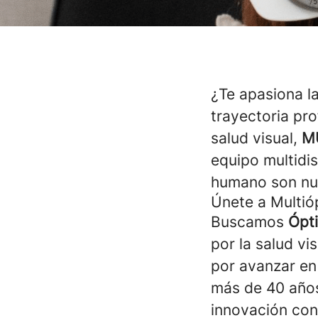
¿Te apasiona l
trayectoria pr
salud visual,
M
equipo multidis
humano son nu
Únete a Multió
Buscamos
Ópt
por la salud v
por avanzar en
más de 40 años
innovación con