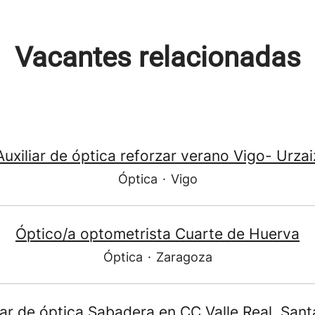
Vacantes relacionadas
Auxiliar de óptica reforzar verano Vigo- Urzai
Óptica
·
Vigo
Óptico/a optometrista Cuarte de Huerva
Óptica
·
Zaragoza
iar de óptica Sabadera en CC Valle Real, San