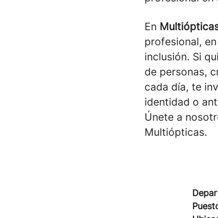
En
Multióptica
profesional, en
inclusión. Si q
de personas, cr
cada día, te in
identidad o an
Únete a nosotr
Multiópticas.
Depar
Puest