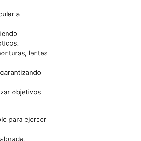
cular a
ciendo
ticos.
monturas, lentes
, garantizando
zar objetivos
ble para ejercer
alorada,