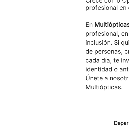
Crece como Ópt
profesional en 
En
Multióptica
profesional, en
inclusión. Si q
de personas, cr
cada día, te in
identidad o an
Únete a nosotr
Multiópticas.
Depar