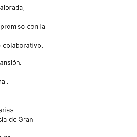
alorada,
ompromiso con la
 colaborativo.
ansión.
al.
arias
sla de Gran