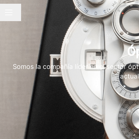
Compartir página
MENÚ DE EMPLEO
Óp
Somos la compañía líder en el sector ó
actua