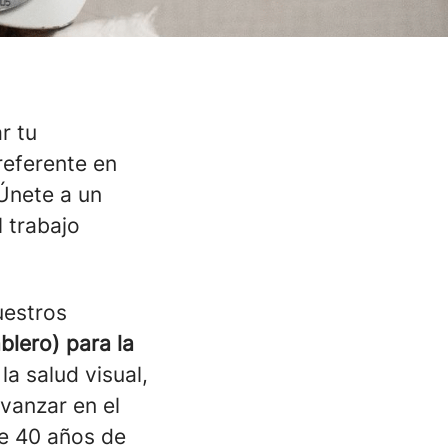
r tu
referente en
Únete a un
l trabajo
uestros
blero) para la
a salud visual,
vanzar en el
de 40 años de