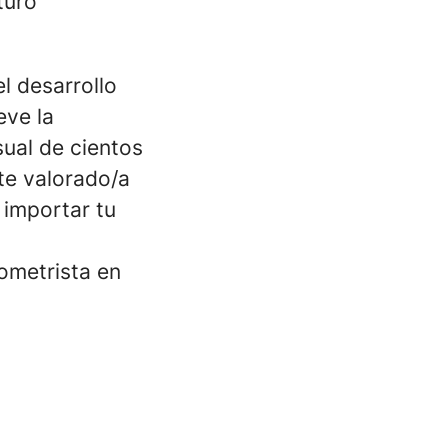
turo
l desarrollo
eve la
sual de cientos
rte valorado/a
 importar tu
ometrista en