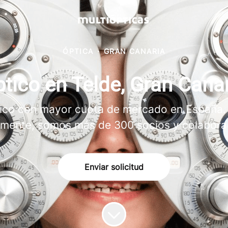
ÓPTICA
·
GRAN CANARIA
tico en Telde, Gran Cana
ptico con mayor cuota de mercado en España.
lmente, somos más de 300 socios y colabora
Enviar solicitud