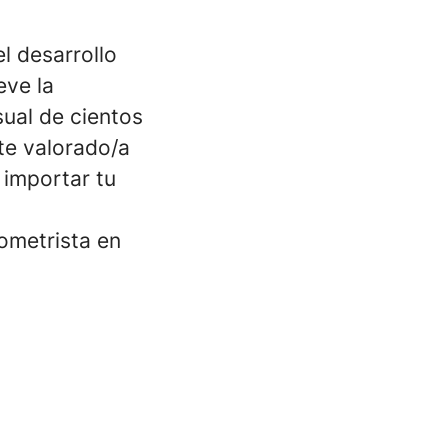
l desarrollo
eve la
sual de cientos
rte valorado/a
 importar tu
ometrista en