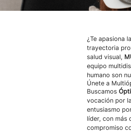
¿Te apasiona l
trayectoria pr
salud visual,
M
equipo multidis
humano son nu
Únete a Multió
Buscamos
Ópt
vocación por l
entusiasmo por
líder, con más 
compromiso con