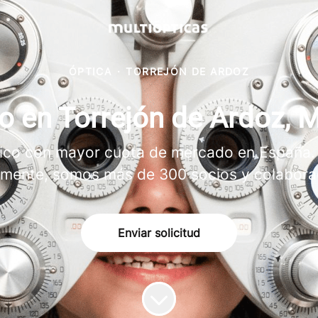
ÓPTICA
·
TORREJÓN DE ARDOZ
o en Torrejón de Ardoz, 
ptico con mayor cuota de mercado en España.
lmente, somos más de 300 socios y colabora
Enviar solicitud