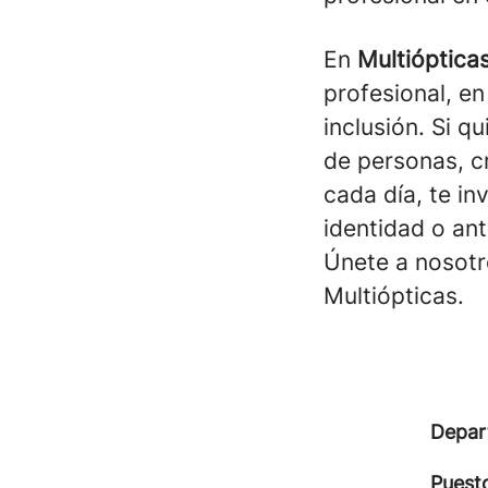
En
Multióptica
profesional, en
inclusión. Si q
de personas, cr
cada día, te in
identidad o an
Únete a nosotr
Multiópticas.
Depar
Puest