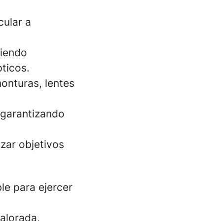
cular a
ciendo
ticos.
monturas, lentes
, garantizando
zar objetivos
ble para ejercer
alorada,