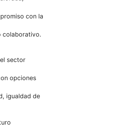
ompromiso con la
 colaborativo.
el sector
 con opciones
d, igualdad de
turo