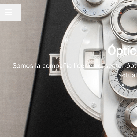
Compartir página
MENÚ DE EMPLEO
Óptic
Somos la compañía líder en el sector ó
actua