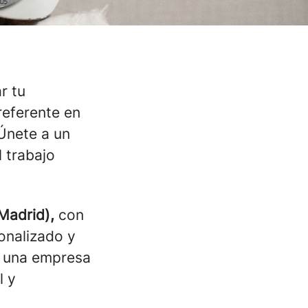
r tu
referente en
Únete a un
l trabajo
Madrid),
con
onalizado y
e una empresa
l y