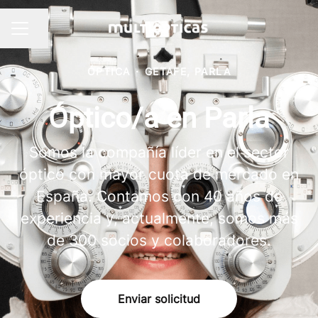
Compartir página
MENÚ DE EMPLEO
ÓPTICA
·
GETAFE, PARLA
Óptico/a en Parla
Somos la compañía líder en el sector
óptico con mayor cuota de mercado en
España. Contamos con 40 años de
experiencia y, actualmente, somos más
de 300 socios y colaboradores.
Enviar solicitud