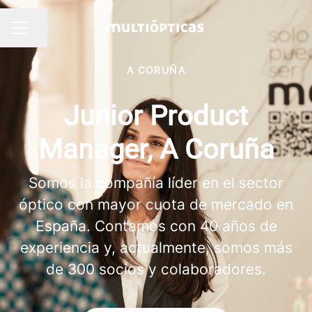
Compartir página
MENÚ DE EMPLEO
A CORUÑA
Junior Product
Manager, A Coruña
Somos la compañía líder en el sector
óptico con mayor cuota de mercado en
España. Contamos con 40 años de
experiencia y, actualmente, somos más
de 300 socios y colaboradores.